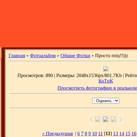
Главная
»
Фотоальбом
»
Общие Фотки
» Просто ппц!!)))
Просмотров: 890 | Размеры: 2048x1536px/801.7Kb | Рейтинг
КоТиК
Просмотреть фотографию в реальном
« Предыдущая
|
6
7
8
9
10
11
[
12
]
13
14
15
16