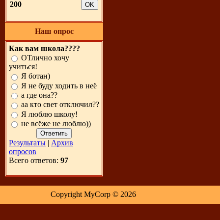
200
Наш опрос
Как вам школа????
ОТлично хочу
учиться!
Я ботан)
Я не буду ходить в неё
а где она??
аа кто свет отключил??
Я люблю школу!
не всёже не люблю))
Результаты
|
Архив
опросов
Всего ответов:
97
Copyright MyCorp © 2026