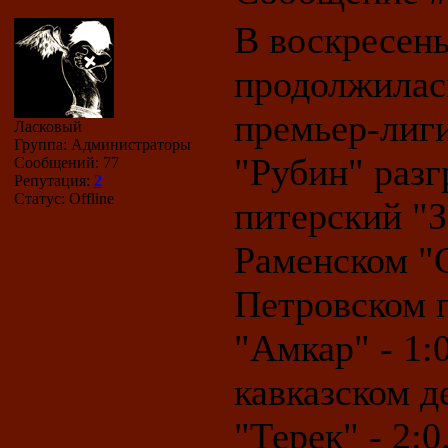
В воскресен
продолжилас
премьер-лиги
Ласковый
Группа: Администраторы
"Рубин" раз
Сообщений:
77
Репутация:
2
Статус:
Offline
питерский "З
Раменском "С
Петровском 
"Амкар" - 1:
кавказском д
"Терек" - 2: