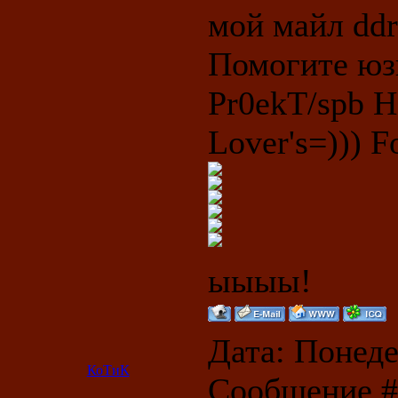
мой майл ddr
Помогите юз
Pr0ekT/spb 
Lover's=))) Fo
ыыыы!
Дата: Понедел
КоТиК
Сообщение 