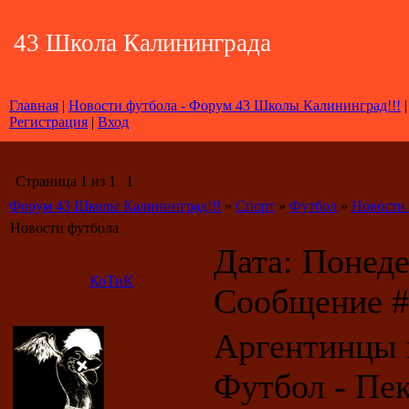
43 Школа Калининграда
Главная
|
Новости футбола - Форум 43 Школы Калининград!!!
|
Регистрация
|
Вход
Страница
1
из
1
1
Форум 43 Школы Калининград!!!
»
Спорт
»
Футбол
»
Новости
Новости футбола
Дата: Понедел
КоТиК
Сообщение 
Аргентинцы 
Футбол - Пе