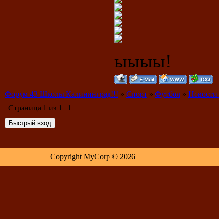
ыыыы!
Форум 43 Школы Калининград!!!
»
Спорт
»
Футбол
»
Новости
Страница
1
из
1
1
Copyright MyCorp © 2026