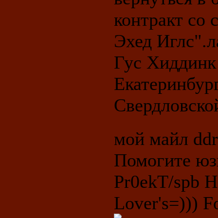
контракт со 
Эхед Иглс".
Гус Хиддинк 
Екатеринбург
Свердловско
мой майл ddr
Помогите юз
Pr0ekT/spb 
Lover's=))) Fo