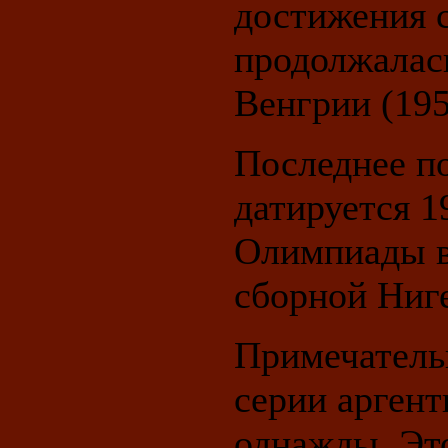
достижения 
продолжалась
Венгрии (195
Последнее п
датируется 1
Олимпиады в
сборной Ниге
Примечательн
серии арген
однажды. Эт