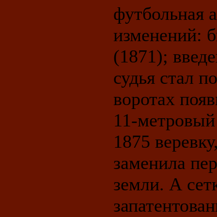
футбольная а
изменений: б
(1871); введе
судья стал п
воротах появ
11-метровый 
1875 веревк
заменила пер
земли. А сет
запатентова