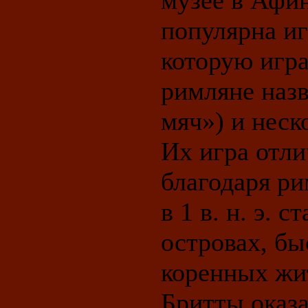
музее в Афи
популярна иг
которую игра
римляне назв
мяч») и неск
Их игра отл
благодаря ри
в 1 в. н. э. 
островах, бы
коренных жит
Бритты оказ