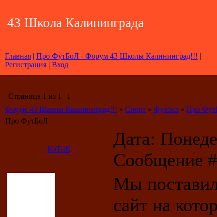
43 Школа Калининграда
Главная
|
Про ФутБоЛ - Форум 43 Школы Калининград!!!
|
Регистрация
|
Вход
Страница
1
из
1
1
Форум 43 Школы Калининград!!!
»
Спорт
»
Футбол
»
Про Фут
Про ФутБоЛ
Дата: Понедел
КоТиК
Сообщение 
Мы поставили
сайт на кото