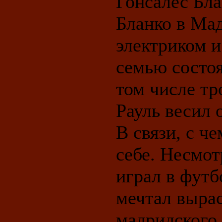
Гонсалес Бла
Бланко в Мад
электриком и
семью состоя
том числе тр
Рауль весил 
В связи, с ч
себе. Несмот
играл в футб
мечтал вырас
мадридского 