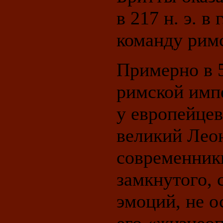
в 217 н. э. в
команду римс
Примерно в 5
римской импе
у европейцев
великий Леон
современники
замкнутого, 
эмоций, не о