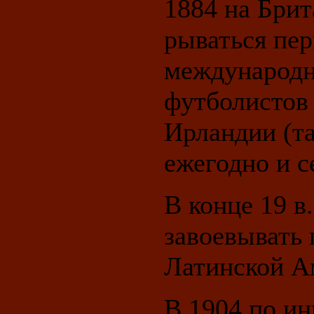
1884 на Брит
рываться пе
международн
футболистов
Ирландии (т
ежегодно и с
В конце 19 в
завоевывать 
Латинской А
В 1904 по ин