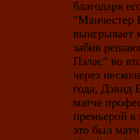
благодаря е
"Манчестер 
выигрывает 
забив решаю
Пэлас" во вт
через нескол
года, Дэвид 
матче профес
премьерой в
это был матч