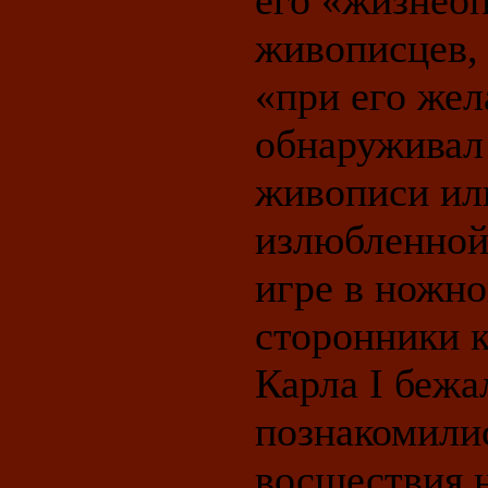
его «жизнео
живописцев, 
«при его жел
обнаруживал 
живописи или
излюбленно
игре в ножно
сторонники к
Карла I бежа
познакомилис
восшествия н