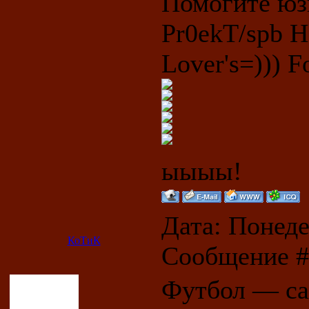
Помогите юз
Pr0ekT/spb 
Lover's=))) Fo
ыыыы!
Дата: Понедел
КоТиК
Сообщение 
Футбол — са