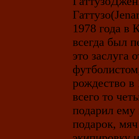
ГаттузоДжен
Гаттузо(Jena
1978 года в 
всегда был 
это заслуга 
футболистом
рождество в 
всего то чет
подарил ему
подарок, мя
экипировку и