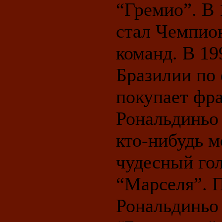
“Гремио”. В
стал Чемпио
команд. В 19
Бразилии по 
покупает фр
Рональдиньо 
кто-нибудь м
чудесный гол
“Марселя”. 
Рональдиньо