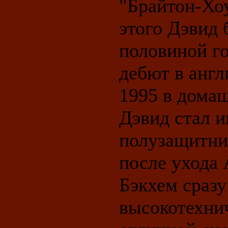
"Брайтон-Хо
этого Дэвид 
половиной го
дебют в англ
1995 в домаш
Дэвид стал и
полузащитник
после ухода 
Бэкхем сразу
высокотехнич