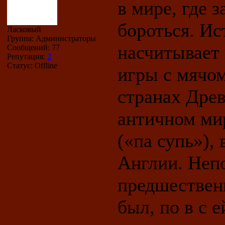
в мире, где 
бороться. Ис
Ласковый
Группа: Администраторы
насчитывает 
Сообщений:
77
Репутация:
2
Статус:
Offline
игры с мячом
странах Древ
античном мир
(«па супь»), 
Англии. Неп
предшествен
был, по в с 