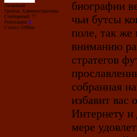
биографии в
Ласковый
Группа: Администраторы
чьи бутсы ко
Сообщений:
77
Репутация:
2
Статус:
Offline
поле, так же
вниманию ра
стратегов ф
прославленн
собранная н
избавит вас 
Интернету и 
мере удовлет