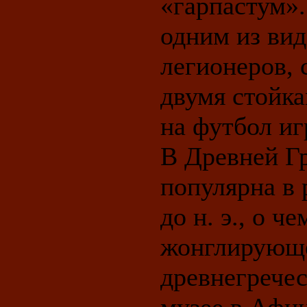
«гарпастум».
одним из ви
легионеров, 
двумя стойк
на футбол иг
В Древней Гр
популярна в 
до н. э., о 
жонглирующ
древнегречес