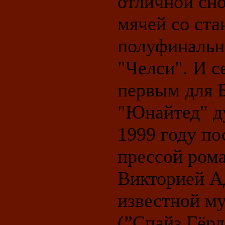
отличной сно
мячей со ста
полуфинальн
"Челси". И с
первым для 
"Юнайтед" ду
1999 году п
прессой ром
Викторией А
известной му
(”Спайз Гёрл